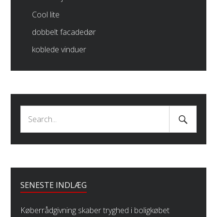
Cool lite
dobbelt facadedør
koblede vinduer
Search
Search
Submit
for:
SENESTE INDLÆG
Køberrådgivning skaber tryghed i boligkøbet