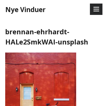
Skip
Nye Vinduer
to
Menu
content
brennan-ehrhardt-
HALe2SmkWAI-unsplash