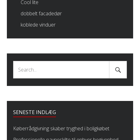
Cool lite
dobbelt facadedør
koblede vinduer
Search
Search
Submit
for:
SENESTE INDLÆG
Køberrådgivning skaber tryghed i boligkøbet
Professionelle navneskilte til enhver begivenhed