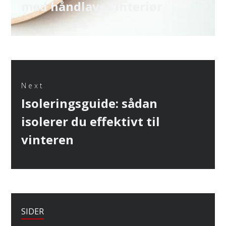
med håndlavet interiør
Next
Next
Isoleringsguide: sådan
post:
isolerer du effektivt til
vinteren
SIDER