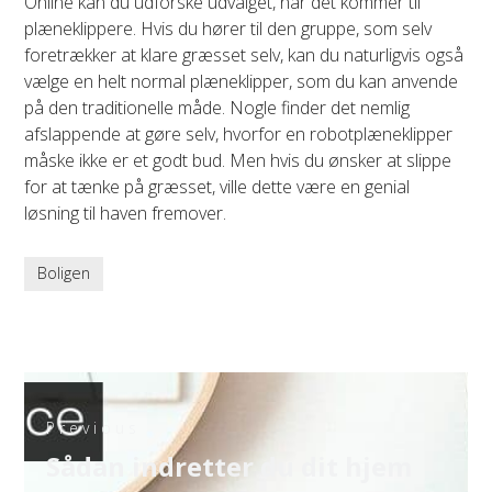
Online kan du udforske udvalget, når det kommer til
plæneklippere. Hvis du hører til den gruppe, som selv
foretrækker at klare græsset selv, kan du naturligvis også
vælge en helt normal plæneklipper, som du kan anvende
på den traditionelle måde. Nogle finder det nemlig
afslappende at gøre selv, hvorfor en robotplæneklipper
måske ikke er et godt bud. Men hvis du ønsker at slippe
for at tænke på græsset, ville dette være en genial
løsning til haven fremover.
Boligen
Indlægsnavigation
Previous
Previous
Sådan indretter du dit hjem
post: