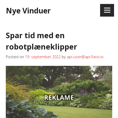
Skip
Nye Vinduer
to
Menu
content
Spar tid med en
robotplæneklipper
Posted on
19. september 2022
by
api-user@api.flavo.io