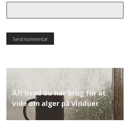
Indlægsnavigation
Previous
Previous
Alt hvad du har brug for at
post:
vide om alger på vinduer