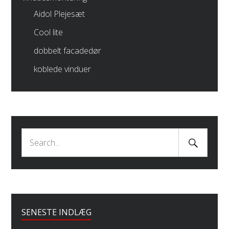
Aidol Plejesæt
Cool lite
dobbelt facadedør
koblede vinduer
Search
Search
Submit
for:
SENESTE INDLÆG