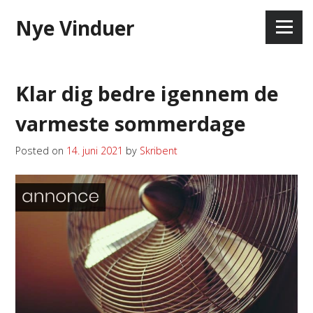
Skip
Nye Vinduer
to
Menu
content
Klar dig bedre igennem de
varmeste sommerdage
Posted on
14. juni 2021
by
Skribent