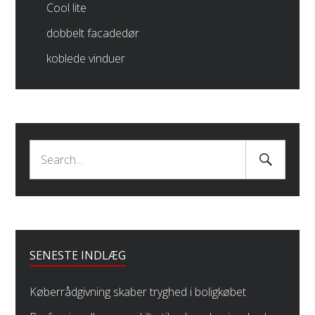
Cool lite
dobbelt facadedør
koblede vinduer
Search
Search
Submit
for:
SENESTE INDLÆG
Køberrådgivning skaber tryghed i boligkøbet