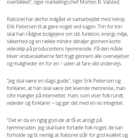
overblikket”, siger marketingschef Morten B. Valsted.
Rationel har derfor indgået et samarbejdet med netop
Erik Peitersen til at gøre noget ved sagen. Trin for trin
skal han rådgive boligejere om stil, funktion, energi, miljø,
sikkerhed og en række mindre detaljer gennem korte
videoklip på producentens hjemmeside. På den måde
bliver vindueskøberne ført trygt gennem alle overvejelser
og muligheder en for en – uden at fare vild undervejs.
”Jeg skal være en slags guide”, siger Erik Peitersen og
forklarer, at han skal være det levende menneske, man
ofte mangler på internettet. Ham, som viser folk rundt,
vejleder og forklarer – og gør det med en vis integritet.
”Det er da en rigtig god ide at få et ansigt på
hjemmesiden. Jeg skal bare fortælle folk noget, de kan
forholde sig til; nemlig at Rationel står for god kvalitet og