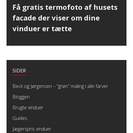
Next
Få gratis termofoto af husets
post:
facade der viser om dine
vinduer er tætte
SIDER
Beck og Jørgensen – ”grøn” maling i alle farver
Bloggen
Brugte vinduer
Guides
Jægerspris vinduer