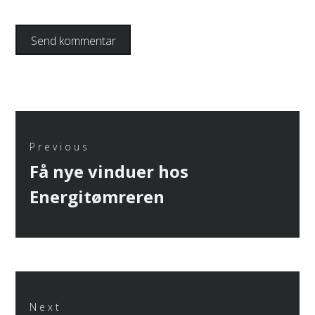
Indlægsnavigation
Previous
Previous
Få nye vinduer hos
post:
Energitømreren
Next