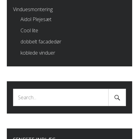
Vinduesmontering
Aidol Plejesæt
Cool lite
dobbelt facadedør
koblede vinduer
Search
Search
Submit
for: