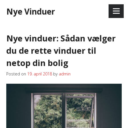
Skip
Nye Vinduer
to
Menu
content
Nye vinduer: Sådan vælger
du de rette vinduer til
netop din bolig
Posted on
19. april 2018
by
admin