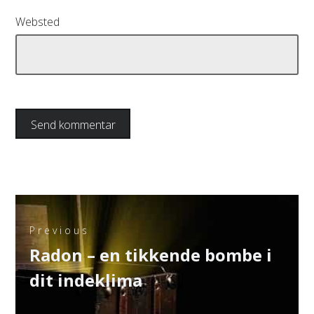
Websted
Indlægsnavigation
Previous
Previous
Radon – en tikkende bombe i
post:
dit indeklima