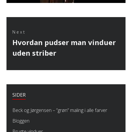
Next
Next
Hvordan pudser man vinduer
post:
uden striber
SIDER
Beck og Jørgensen – ”grøn” maling i alle farver
Bloggen
Brugte vinduer