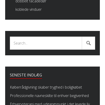
dobbelt facadedør
koblede vinduer
Search
Search
Submit
for:
SENESTE INDLÆG
Køberrådgivning skaber tryghed i boligkøbet
Professionelle navneskilte til enhver begivenhed
Erhvervsterapi med udgangspunkt i det levede liv