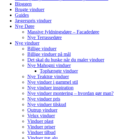
Bloggen
Brugte vinduer
Guides
Jægerspris vinduer
Nye Døre
Massive fyldningsdøre – Facadedøre
Nye Terrassedøre
Nye vinduer
Billige vinduer
Billige vinduer på mål
Det skal du huske når du maler vinduer
Nye Mahogni vinduer
Tophængte vinduer
Nye Teaktræ vinduer
Nye vinduer i gammel stil
Nye vinduer inspiration
Nye vinduer montering – hvordan gør man?
Nye vinduer pris
Nye vinduer tilskud
Outrup vinduer
Velux vinduer
Vinduer plast
Vinduer priser
Vinduer tilbud
Vinduer træ alu