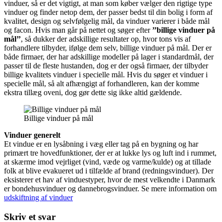
vinduer, så er det vigtigt, at man som køber vælger den rigtige type
vinduer og finder netop dem, der passer bedst til din bolig i form af
kvalitet, design og selvfølgelig mål, da vinduer varierer i både mål
og facon. Hvis man går på nettet og søger efter
’’billige vinduer på
mål’’
, så dukker der adskillige resultater op, hvor tons vis af
forhandlere tilbyder, ifølge dem selv, billige vinduer på mål. Der er
både firmaer, der har adskillige modeller på lager i standardmål, der
passer til de fleste hustanden, dog er der også firmaer, der tilbyder
billige kvalitets vinduer i specielle mål. Hvis du søger et vinduer i
specielle mål, så alt afhængigt af forhandleren, kan der komme
ekstra tillæg oveni, dog gør dette sig ikke altid gældende.
Billige vinduer på mål
Vinduer generelt
Et vindue er en lysåbning i væg eller tag på en bygning og har
primært tre hovedfunktioner, der er at lukke lys og luft ind i rummet,
at skærme imod vejrliget (vind, væde og varme/kulde) og at tillade
folk at blive evakueret ud i tilfælde af brand (redningsvinduer). Der
eksisterer et hav af vinduestyper, hvor de mest velkendte i Danmark
er bondehusvinduer og dannebrogsvinduer. Se mere information om
udskiftning af vinduer
Skriv et svar