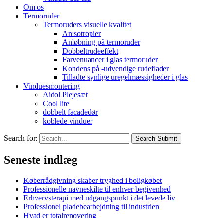
Om os
Termoruder
Termoruders visuelle kvalitet
Anisotropier
Anløbning på termoruder
Dobbeltrudeeffekt
Farvenuancer i glas termoruder
Kondens på -udvendige rudeflader
Tilladte synlige uregelmæssigheder i glas
Vinduesmontering
Aidol Plejesæt
Cool lite
dobbelt facadedør
koblede vinduer
Search for:
Search Submit
Seneste indlæg
Køberrådgivning skaber tryghed i boligkøbet
Professionelle navneskilte til enhver begivenhed
Erhvervsterapi med udgangspunkt i det levede liv
Professionel pladebearbejdning til industrien
Hvad er totalrenovering