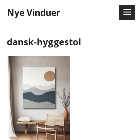
Skip
Nye Vinduer
to
Menu
content
dansk-hyggestol