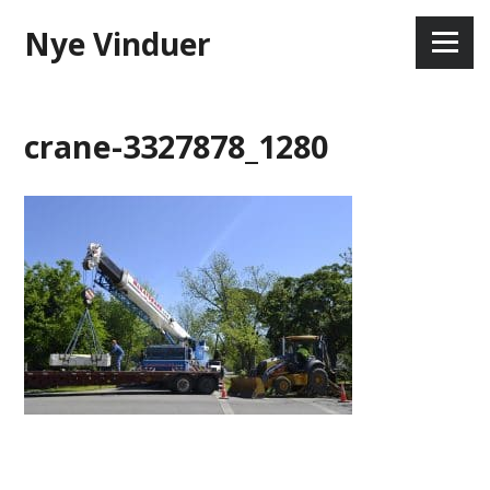
Skip
Nye Vinduer
to
Menu
content
crane-3327878_1280