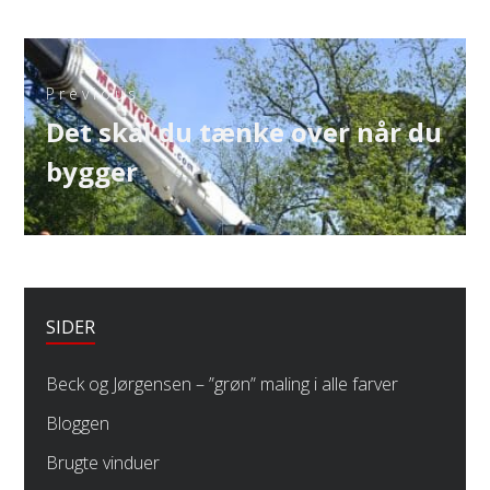
Indlægsnavigation
Previous
Previous
Det skal du tænke over når du
post:
bygger
SIDER
Beck og Jørgensen – ”grøn” maling i alle farver
Bloggen
Brugte vinduer