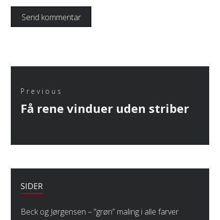
Indlægsnavigation
Previous
Previous
Få rene vinduer uden striber
post:
SIDER
Beck og Jørgensen – ”grøn” maling i alle farver