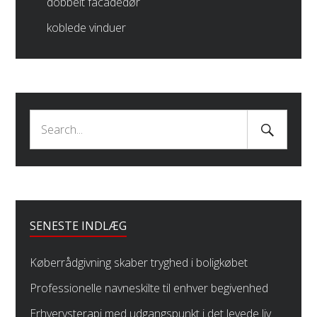
dobbelt facadedør
koblede vinduer
Search
Search
Submit
for:
SENESTE INDLÆG
Køberrådgivning skaber tryghed i boligkøbet
Professionelle navneskilte til enhver begivenhed
Erhvervsterapi med udgangspunkt i det levede liv