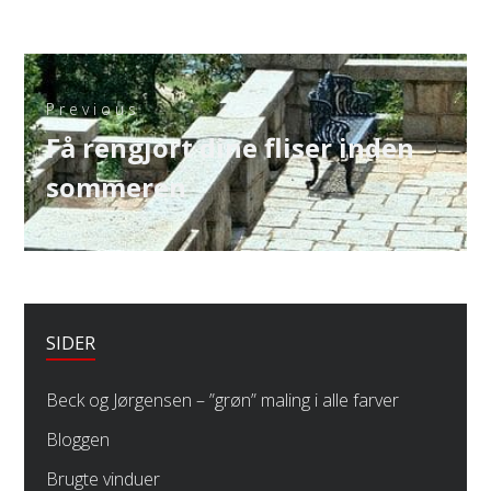
Indlægsnavigation
Previous
Previous
Få rengjort dine fliser inden
post:
sommeren
SIDER
Beck og Jørgensen – ”grøn” maling i alle farver
Bloggen
Brugte vinduer