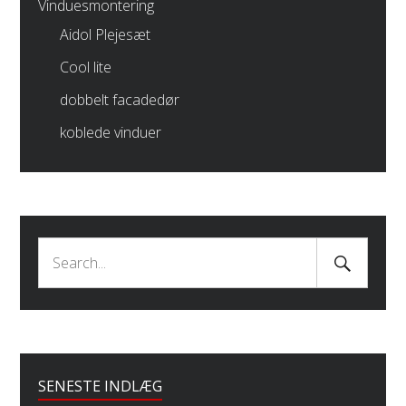
Vinduesmontering
Aidol Plejesæt
Cool lite
dobbelt facadedør
koblede vinduer
Search
Search
Submit
for:
SENESTE INDLÆG