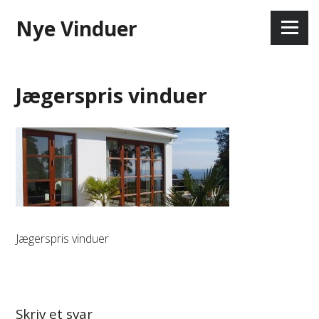
Skip
Nye Vinduer
to
Menu
content
Jægerspris vinduer
Jægerspris vinduer
Skriv et svar