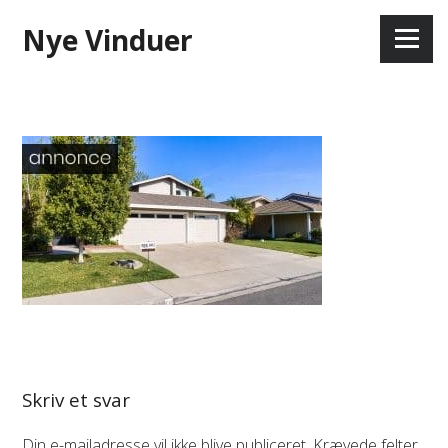
Skip
Nye Vinduer
to
Menu
content
Skriv et svar
Din e-mailadresse vil ikke blive publiceret.
Krævede felter