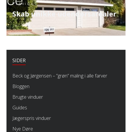
Previous
Previous
Skab unikke udendørsarealer
post:
SIDER
Beck og Jørgensen – ”grøn” maling i alle farver
Bloggen
Brugte vinduer
Guides
Jægerspris vinduer
Nye Døre